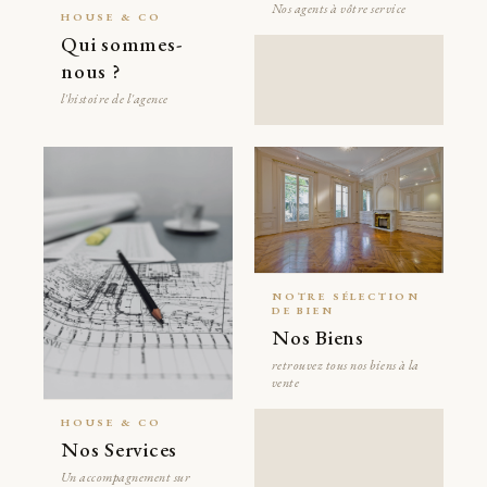
Nos agents à vôtre service
HOUSE & CO
Qui sommes-
nous ?
l'histoire de l'agence
NOTRE SÉLECTION
DE BIEN
Nos Biens
retrouvez tous nos biens à la
vente
HOUSE & CO
Nos Services
Un accompagnement sur